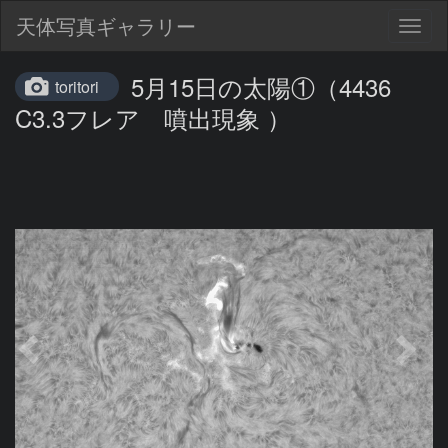
天体写真ギャラリー
Togg
navig
5月15日の太陽①（4436
toritori
C3.3フレア 噴出現象 ）