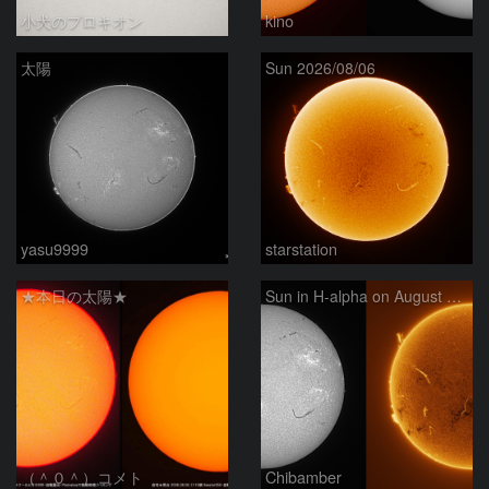
小犬のプロキオン
kino
太陽
Sun 2026/08/06
yasu9999
starstation
★本日の太陽★
Sun in H-alpha on August 6, 2026
（＾０＾）コメト
Chibamber