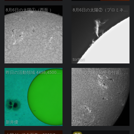
8月6日の太陽①（西面 ）
8月6日の太陽②（プロミネン北東縁 ）
toritori
toritori
昨日の活動領域 4498,4500：2026/08/05
8/6朝の太陽(Hα中心付近、4498、4502付近)
新井優
Maki