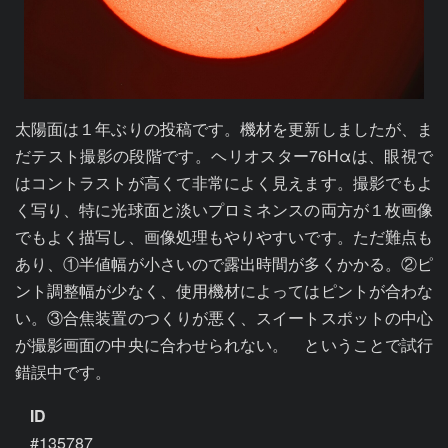
太陽面は１年ぶりの投稿です。機材を更新しましたが、ま
だテスト撮影の段階です。ヘリオスター76Hαは、眼視で
はコントラストが高くて非常によく見えます。撮影でもよ
く写り、特に光球面と淡いプロミネンスの両方が１枚画像
でもよく描写し、画像処理もやりやすいです。ただ難点も
あり、①半値幅が小さいので露出時間が多くかかる。②ピ
ント調整幅が少なく、使用機材によってはピントが合わな
い。③合焦装置のつくりが悪く、スイートスポットの中心
が撮影画面の中央に合わせられない。　ということで試行
錯誤中です。
ID
#135787