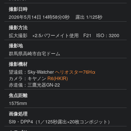
撮影日時
2026年5月14日 14時58分0秒
露出 1/125秒
撮影方法
拡大撮影 ×2.5パワーメイト使用 F21 ISO：3200
撮影地
群馬県高崎市自宅ドーム
撮影機材
望遠鏡：Sky-Watcher
ヘリオスター76Hα
カメラ：キヤノン
R6(HKIR)
赤道儀：三鷹光器GN-22
焦点距離
1575mm
画像処理
SI9・DPP4（1／125秒露出×20枚コンポジット）