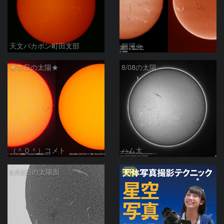
天文バカボン町田支部
銀河☆
★本日の太陽★
8/08の太陽
（＾０＾）コメト
ハム太
PR
8月8日の太陽面