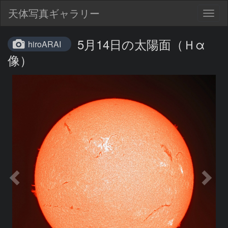
天体写真ギャラリー
Togg
navig
5月14日の太陽面（Ｈα
hiroARAI
像）