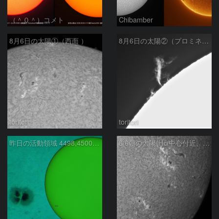
（＾０＾）コメト
Chibamber
8月6日の太陽①（西面 ）
8月6日の太陽②（プロミネン北東縁 ）
toritori
toritori
昨日の活動領域 4498,4500：2026/08/05
8/6朝の太陽(Hα中心付近、4498、4502付近)