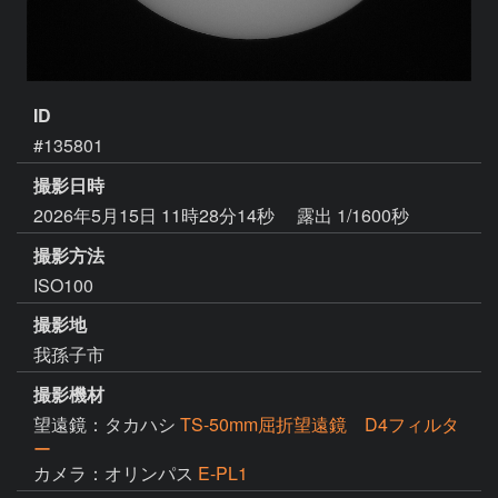
ID
#135801
撮影日時
2026年5月15日 11時28分14秒
露出 1/1600秒
撮影方法
ISO100
撮影地
我孫子市
撮影機材
望遠鏡：タカハシ
TS-50mm屈折望遠鏡 D4フィルタ
ー
カメラ：オリンパス
E-PL1