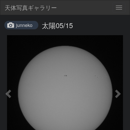
天体写真ギャラリー
Togg
navig
太陽05/15
junneko