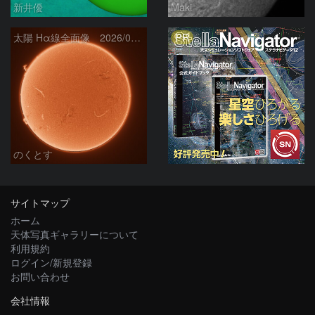
新井優
Maki
PR
太陽 Hα線全面像 2026/08/06
のくとす
サイトマップ
ホーム
天体写真ギャラリーについて
利用規約
ログイン/新規登録
お問い合わせ
会社情報