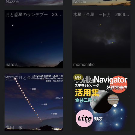
Nozzie
Nozzie
月と惑星のランデブー 2026/06/19
木星 金星 三日月 260618
nardis
momonako
PR
夕空の月と金星・木星・水星の接近 2026/6/18
豊田 敏