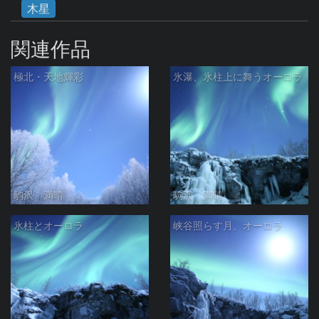
木星
関連作品
極北・天地輝彩
氷瀑、氷柱上に舞うオーロラ
駒沢 満晴
駒沢 満晴
氷柱とオーロラ
峡谷照らす月、オーロラ