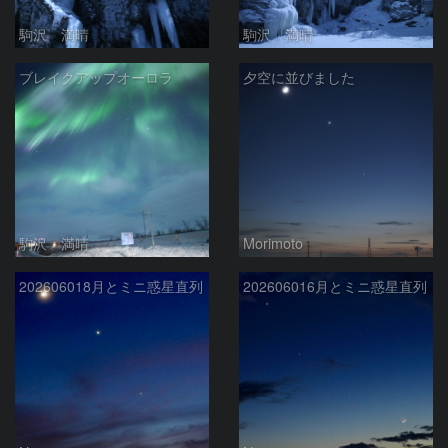
駒沢 満晴
駒沢 満晴
ブレイクアップオーロラ
夕空に並びました
駒沢 満晴
Morimoto
202606018月とミニ惑星直列
202606016月とミニ惑星直列