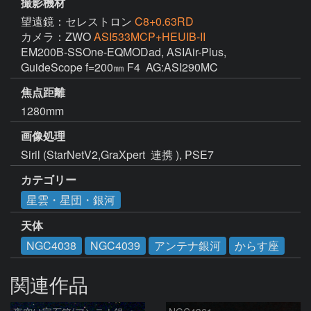
撮影機材
望遠鏡：セレストロン
C8+0.63RD
カメラ：ZWO
ASI533MCP+HEUIB-II
EM200B-SSOne-EQMODad, ASIAir-Plus, 
GuideScope f=200㎜ F4  AG:ASI290MC
焦点距離
1280mm
画像処理
Siril (StarNetV2,GraXpert  連携 ), PSE7
カテゴリー
星雲・星団・銀河
天体
NGC4038
NGC4039
アンテナ銀河
からす座
関連作品