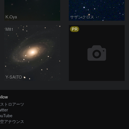
K.Oya
サザンクロス
PR
M81
Y-SAITO
llow
ストロアーツ
itter
ouTube
空アナウンス