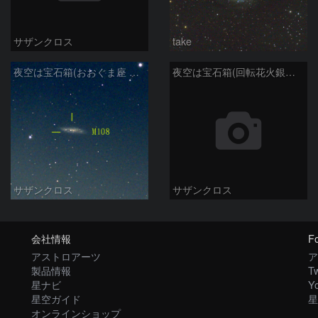
サザンクロス
take
夜空は宝石箱(おおぐま座 M108) Seestar50
夜空は宝石箱(回転花火銀河 M101) Seestar50
サザンクロス
サザンクロス
会社情報
Fo
アストロアーツ
ア
製品情報
Tw
星ナビ
Y
星空ガイド
星
オンラインショップ