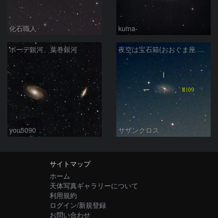
化石職人
kuma-
ボーデ銀河、葉巻銀河
夜空は宝石箱(おおぐま座 M109) Seestar50
you5090
サザンクロス
サイトマップ
ホーム
天体写真ギャラリーについて
利用規約
ログイン/新規登録
お問い合わせ