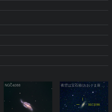
NGC4088
夜空は宝石箱(おおぐま座 NGC3198) Seestar50