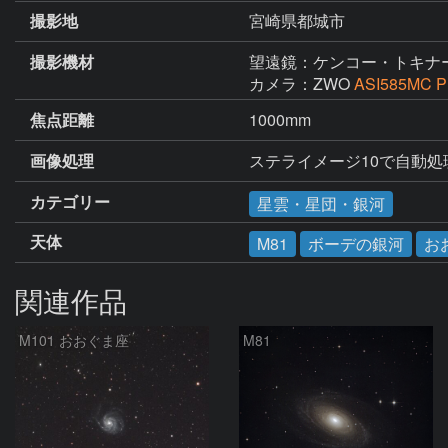
撮影地
宮崎県都城市
撮影機材
望遠鏡：ケンコー・トキナ
カメラ：ZWO
ASI585MC P
焦点距離
1000mm
画像処理
ステライメージ10で自動処
カテゴリー
星雲・星団・銀河
天体
M81
ボーデの銀河
お
関連作品
M101 おおぐま座
M81