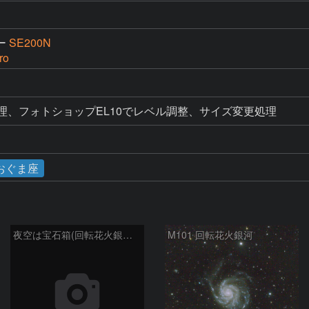
ー
SE200N
ro
理、フォトショップEL10でレベル調整、サイズ変更処理
おぐま座
夜空は宝石箱(回転花火銀河 M101) Seestar50
M101 回転花火銀河