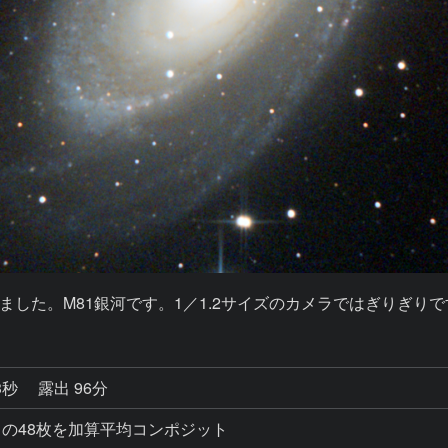
した。M81銀河です。1／1.2サイズのカメラではぎりぎりで
3秒
露出 96分
露出の48枚を加算平均コンポジット