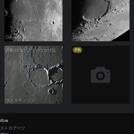
DunkelerMond
DunkelerMond
PR
月齢23.3のフラマウロ付近
ウィルキンソン
llow
ストロアーツ
itter