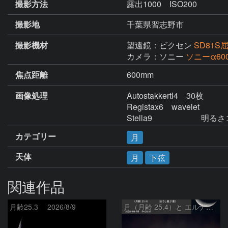
撮影方法
露出1000 ISO200
撮影地
千葉県習志野市
撮影機材
望遠鏡：ビクセン
SD81
カメラ：ソニー
ソニーα60
焦点距離
600mm
画像処理
Autostakkertl4　30枚

Registax6　wavelet

Stella9　　　　　　
カテゴリー
月
天体
月
下弦
関連作品
月齢25.3 2026/8/9
月（月齢 25.4）と エルナト（おうし座β星）