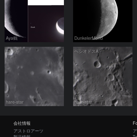
Aya鶴
DunkelerMond
マルト
ヘシオドスA
hare-star
hare-star
会社情報
Fo
アストロアーツ
ア
製品情報
Tw