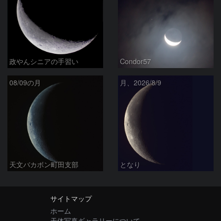
政やんシニアの手習い
Condor57
08/09の月
月、2026/8/9
天文バカボン町田支部
となり
サイトマップ
ホーム
天体写真ギャラリーについて