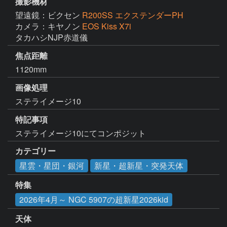
撮影機材
望遠鏡：ビクセン
R200SS エクステンダーPH
カメラ：キヤノン
EOS Kiss X7i
タカハシNJP赤道儀
焦点距離
1120mm
画像処理
ステライメージ10
特記事項
ステライメージ10にてコンポジット
カテゴリー
星雲・星団・銀河
新星・超新星・突発天体
特集
2026年4月～ NGC 5907の超新星2026kid
天体