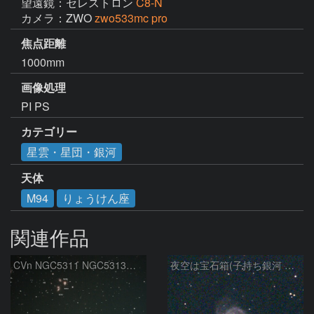
望遠鏡：セレストロン
C8-N
カメラ：ZWO
zwo533mc pro
焦点距離
1000mm
画像処理
PI PS 
カテゴリー
星雲・星団・銀河
天体
M94
りょうけん座
関連作品
CVn NGC5311 NGC5313付近
夜空は宝石箱(子持ち銀河 M51) Seestar50