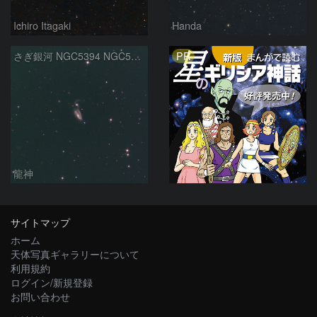
Ichiro Itagaki
Handa
PR
さぎ銀河 NGC5394 NGC5395
龍神
サイトマップ
ホーム
天体写真ギャラリーについて
利用規約
ログイン/新規登録
お問い合わせ