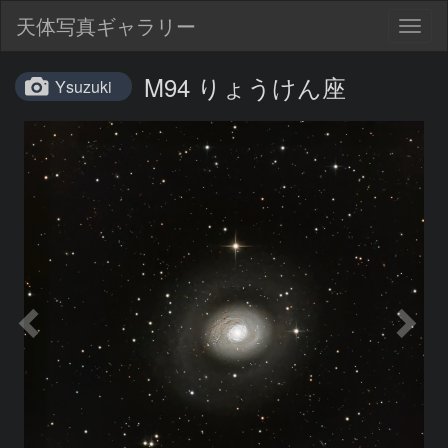
天体写真ギャラリー
Togg
navig
M94 りょうけん座
Ysuzuki