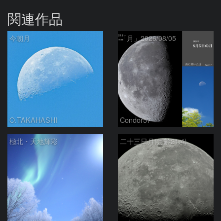
関連作品
今朝月
「月」2026/08/05
O.TAKAHASHI
Condor57
極北・天地輝彩
二十三日月(月齢21.4)