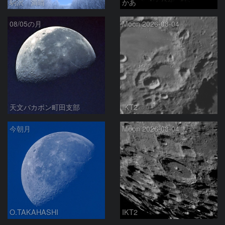
駒沢 満晴
かあ
08/05の月
Moon 2026-08-04
天文バカボン町田支部
IKT2
今朝月
Moon 2026-08-04
O.TAKAHASHI
IKT2