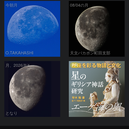
今朝月
08/04の月
O.TAKAHASHI
天文バカボン町田支部
PR
月、2026/8/4
となり