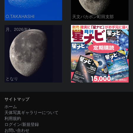
O.TAKAHASHI
天文バカボン町田支部
PR
月、2026/8/4
となり
サイトマップ
ホーム
天体写真ギャラリーについて
利用規約
ログイン/新規登録
お問い合わせ