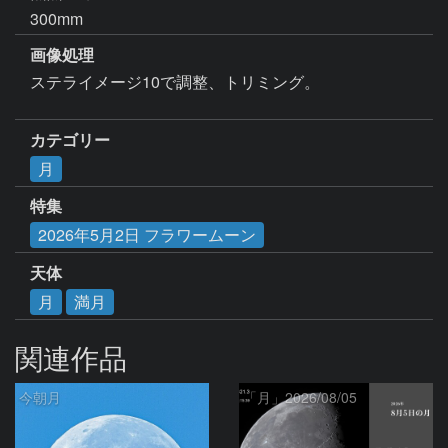
300mm
画像処理
ステライメージ10で調整、トリミング。

カテゴリー
月
特集
2026年5月2日 フラワームーン
天体
月
満月
関連作品
今朝月
「月」2026/08/05