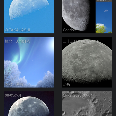
O.TAKAHASHI
Condor57
極北・天地輝彩
二十三日月(月齢21.4)
駒沢 満晴
かあ
08/05の月
Moon 2026-08-04