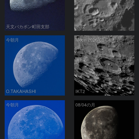
天文バカボン町田支部
IKT2
今朝月
Moon 2026-08-04
O.TAKAHASHI
IKT2
今朝月
08/04の月