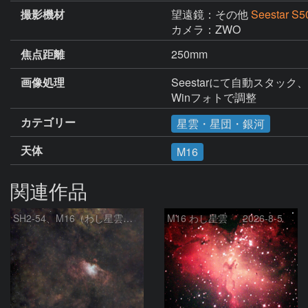
撮影機材
望遠鏡：その他
Seestar S5
カメラ：ZWO
焦点距離
250mm
画像処理
Seestarにて自動スタック
カテゴリー
星雲・星団・銀河
天体
M16
関連作品
SH2‑54、M16（わし星雲）、M17（オメガ星雲）
M16 わし星雲 2026-8-5