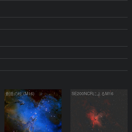
創造の柱 (M16)
SE200NCRによるM16