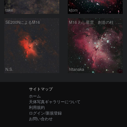
take
ktom
SE200NによるM16
M16 わし星雲 創造の柱 へび座
N.S.
hltanaka
サイトマップ
ホーム
天体写真ギャラリーについて
利用規約
ログイン/新規登録
お問い合わせ