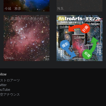
今城 雅彦
N.S.
PR
わし星雲(M16)の創造の柱
Otoya
llow
ストロアーツ
itter
ouTube
空アナウンス