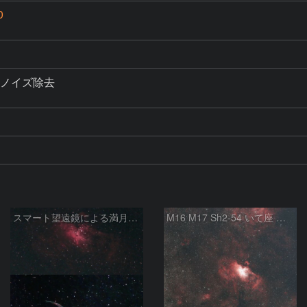
0
、ノイズ除去

スマート望遠鏡による満月下の星雲（M16,NGC6960）
M16 M17 Sh2-54 いて座 へび座