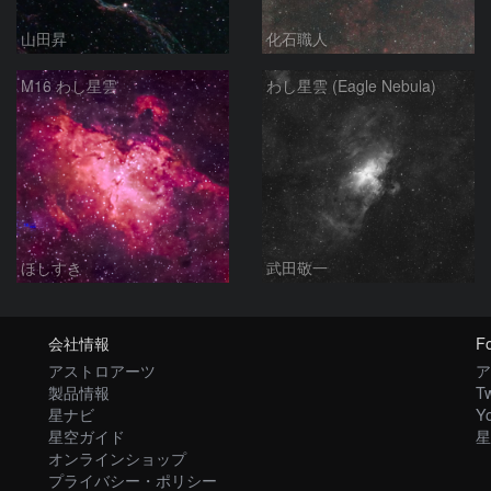
山田昇
化石職人
M16 わし星雲
わし星雲 (Eagle Nebula)
ほしすき
武田敬一
会社情報
Fo
アストロアーツ
ア
製品情報
Tw
星ナビ
Y
星空ガイド
星
オンラインショップ
プライバシー・ポリシー