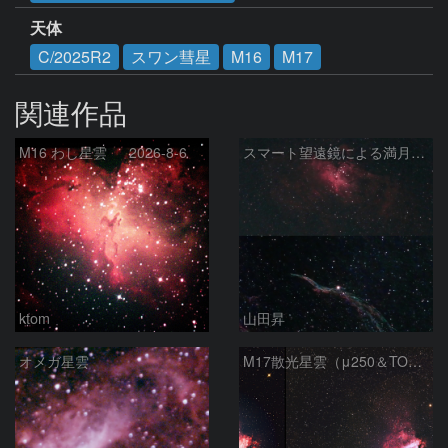
天体
C/2025R2
スワン彗星
M16
M17
関連作品
M16 わし星雲 2026-8-6
スマート望遠鏡による満月下の星雲（M16,NGC6960）
ktom
山田昇
オメガ星雲
M17散光星雲（μ250＆TOA130）