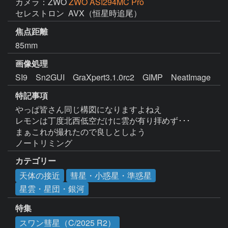
カメラ：ZWO
ZWO ASI294MC Pro
セレストロン  AVX（恒星時追尾）
焦点距離
85mm
画像処理
特記事項
やっぱ皆さん同じ構図になりますよねえ

レモンは丁度北西低空だけに雲が有り拝めず･･･

まぁこれが撮れたので良しとしよう

ノートリミング
カテゴリー
天体の接近
彗星・小惑星・準惑星
星雲・星団・銀河
特集
スワン彗星（C/2025 R2）