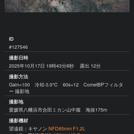
ID
#127546
撮影日時
2025年10月17日 19時43分8秒
露出 12分
撮影方法
Gain=100 冷却-3.0℃ 60s×12 CometBPフィルタ
ー 撮影地
撮影地
愛媛県八幡浜市合田ミカン山中腹 海抜175m
撮影機材
望遠鏡：キヤノン
NFD85mm F1.2L