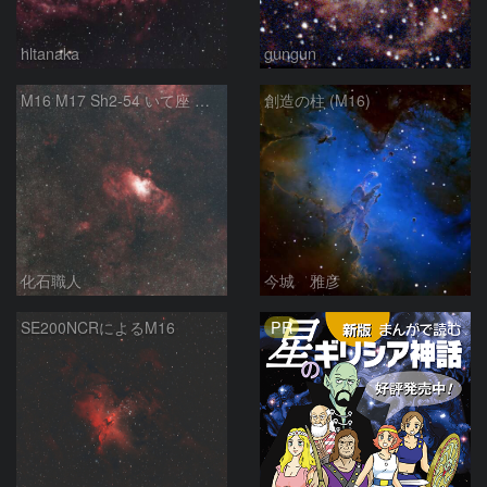
hltanaka
gungun
M16 M17 Sh2-54 いて座 へび座
創造の柱 (M16)
化石職人
今城 雅彦
PR
SE200NCRによるM16