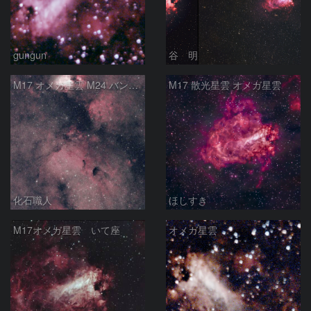
gungun
谷 明
M17 オメガ星雲 M24 バンビの横顔 いて座
M17 散光星雲 オメガ星雲
化石職人
ほしすき
M17オメガ星雲 いて座
オメガ星雲