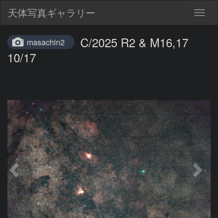
天体写真ギャラリー
Togg
navig
C/2025 R2 & M16,17
masachin2
10/17