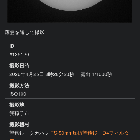
薄雲を通して撮影
ID
#135120
撮影日時
2026年4月25日 8時28分23秒
露出 1/1000秒
撮影方法
ISO100
撮影地
我孫子市
撮影機材
望遠鏡：タカハシ
TS-50mm屈折望遠鏡 D4フィルタ
ー