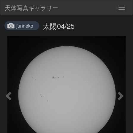
天体写真ギャラリー
Togg
navig
太陽04/25
junneko