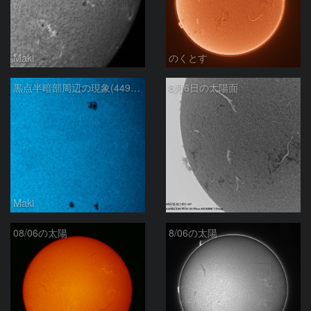
Maki
のくとす
黒点半暗部周辺の現象(4498、4502付近)8/6
8月6日の太陽面
Maki
ta-o
08/06の太陽
8/06の太陽