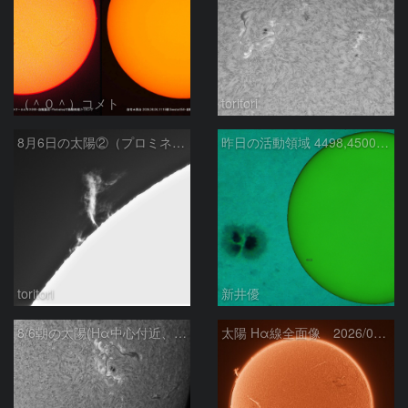
（＾０＾）コメト
toritori
8月6日の太陽②（プロミネン北東縁 ）
昨日の活動領域 4498,4500：2026/08/05
toritori
新井優
8/6朝の太陽(Hα中心付近、4498、4502付近)
太陽 Hα線全面像 2026/08/06