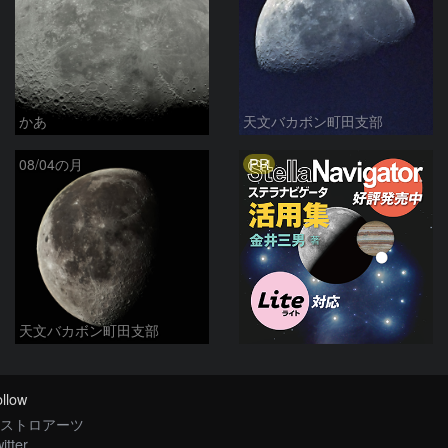
かあ
天文バカボン町田支部
PR
08/04の月
天文バカボン町田支部
llow
ストロアーツ
itter