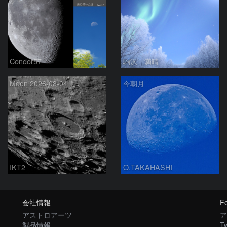
Condor57
駒沢 満晴
Moon 2026-08-04
今朝月
IKT2
O.TAKAHASHI
会社情報
Fo
アストロアーツ
ア
製品情報
Tw