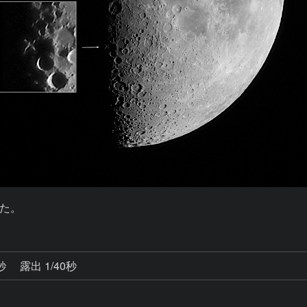
た。
5秒
露出 1/40秒