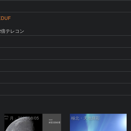
EDUF
2倍テレコン
「月」2026/08/05
極北・天地輝彩