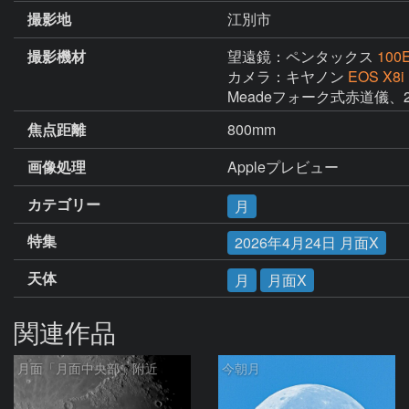
撮影地
江別市
撮影機材
望遠鏡：ペンタックス
100
カメラ：キヤノン
EOS X8i
Meadeフォーク式赤道儀、
焦点距離
800mm
画像処理
Appleプレビュー
カテゴリー
月
特集
2026年4月24日 月面X
天体
月
月面X
関連作品
月面「月面中央部」附近
今朝月