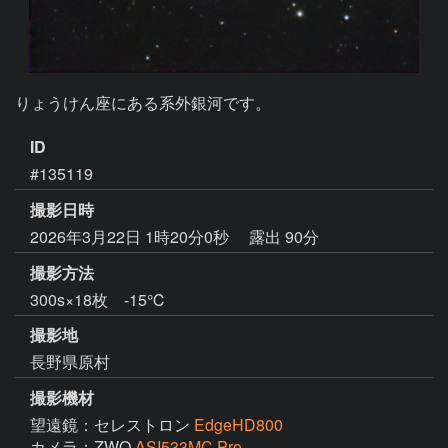
りょうけん座にある系外銀河です。
ID
#135119
撮影日時
2026年3月22日 1時20分0秒
露出 90分
撮影方法
300s×18枚 -15℃
撮影地
長野県原村
撮影機材
望遠鏡：セレストロン
EdgeHD800
カメラ：ZWO
ASI533MC Pro