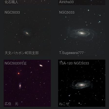
化石職人
Alricha33
NGC5033
NGC5033
天文バカボン町田支部
T.Sugawara777
NGC5033付近
TSA-120 NGC5033
広住 元
ねこぜ