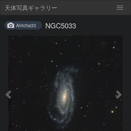
天体写真ギャラリー
Togg
navig
NGC5033
Alricha33