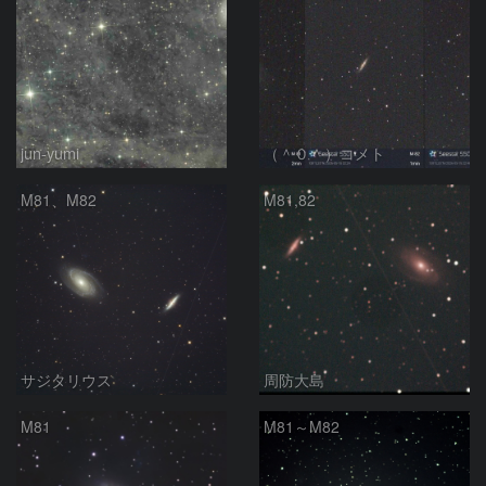
jun-yumi
（＾０＾）コメト
M81、M82
M81,82
サジタリウス
周防大島
M81
M81～M82