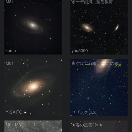
M81
ボーデ銀河、葉巻銀河
kuma-
you5090
M81
夜空は宝石箱(ボーデの銀河 M81) Seestar50
Y-SAITO
サザンクロス
M81 M82
★春の星雲3体★