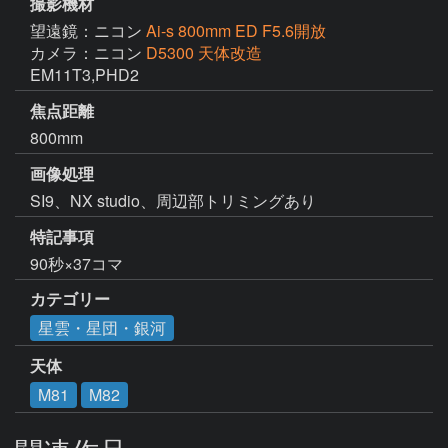
撮影機材
望遠鏡：ニコン
Ai-s 800mm ED F5.6開放
カメラ：ニコン
D5300 天体改造
EM11T3,PHD2
焦点距離
800mm
画像処理
SI9、NX studio、周辺部トリミングあり
特記事項
90秒×37コマ
カテゴリー
星雲・星団・銀河
天体
M81
M82