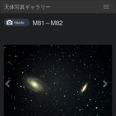
天体写真ギャラリー
Togg
navig
M81～M82
hkoto