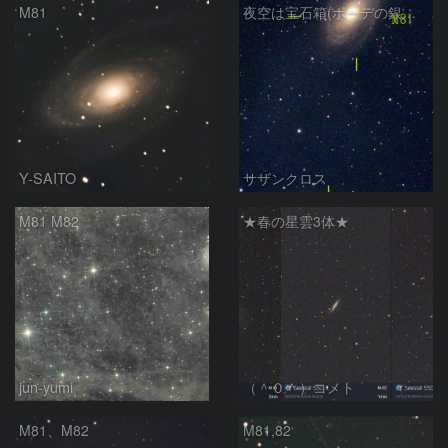
M81
夜空は宝石箱(ボーデの銀河 M81) Seestar50
Y-SAITO
サザンクロス
M81 M82
★春の星雲3体★
jun-yumi
（＾０＾）コメト
M81、M82
M81,82