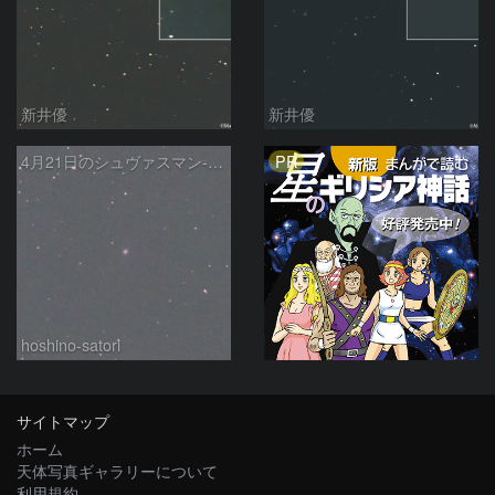
新井優
新井優
PR
4月21日のシュヴァスマン-ヴァハマン第1彗星（Schwassmann-Wachmann 1）
hoshino-satori
サイトマップ
ホーム
天体写真ギャラリーについて
利用規約