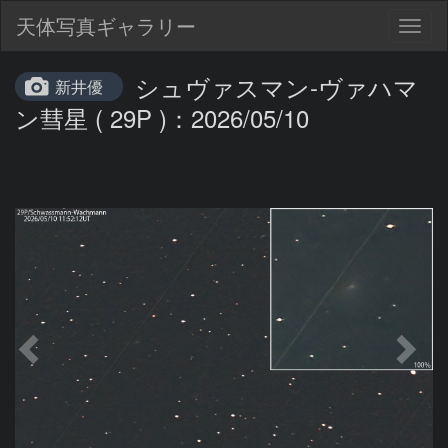
天体写真ギャラリー
Togg
navig
シュヴァスマン-ヴァハマ
新井優
ン彗星 ( 29P )：2026/05/10