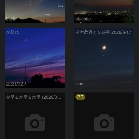
Layla
bluestar
夕暮れ
夕空の月と３惑星 2026/6/17
星空彷徨人
ichy
PR
金星＆木星＆水星 (2026/06/15)