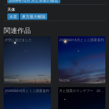
2009年12月 月と水星の接近
天体
水星
東方最大離隔
関連作品
夕空に並びました
202606018月とミニ惑星直列
Morimoto
Nozzie
202606016月とミニ惑星直列
月と惑星のランデブー 2026/06/19