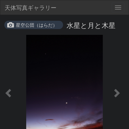
天体写真ギャラリー
Togg
navig
水星と月と木星
星空公団（はらだ）