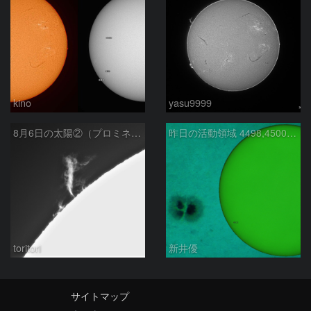
kino
yasu9999
8月6日の太陽②（プロミネン北東縁 ）
昨日の活動領域 4498,4500：2026/08/05
toritori
新井優
サイトマップ