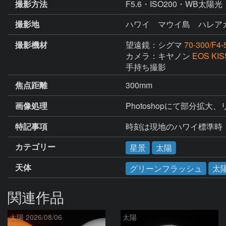
撮影方法
F5.6・ISO200・WB太陽光
撮影地
ハワイ マウイ島 ハレア
撮影機材
望遠鏡：シグマ
70-300/F4-
カメラ：キヤノン
EOS KIS
手持ち撮影
焦点距離
300mm
画像処理
Photoshopにて部分拡
特記事項
時刻は現地のハワイ標準時
カテゴリー
星景
太陽
天体
グリーンフラッシュ
太
関連作品
太陽 2026/08/06
太陽