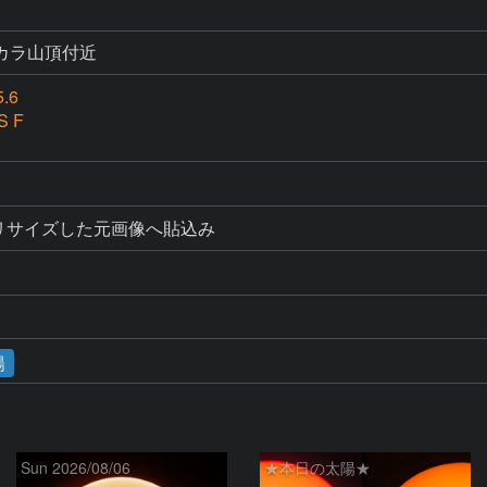
カラ山頂付近
5.6
S F
大、リサイズした元画像へ貼込み
陽
Sun 2026/08/06
★本日の太陽★