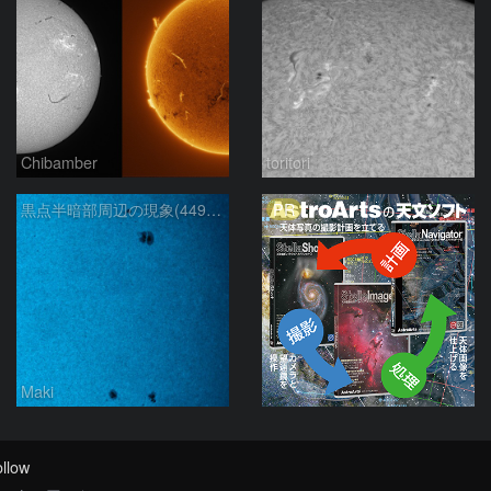
Chibamber
toritori
PR
黒点半暗部周辺の現象(4498、4502付近)8/6
Maki
llow