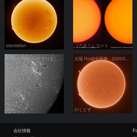
starstation
（＾０＾）コメト
8/6朝の太陽(Hα中心付近、4498、4502付近)
太陽 Hα線全面像 2026/08/06
Maki
のくとす
会社情報
Fo