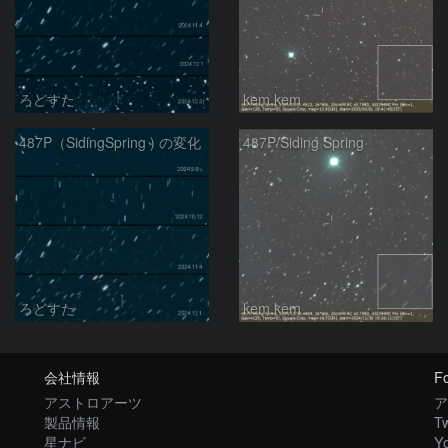
ろどすた
kem.kem
487P（SidingSpring ) の変化
487P/Siding Spring
ろどすた
kem.kem
会社情報
Fo
アストロアーツ
ア
製品情報
Tw
星ナビ
Y