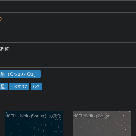
D
さ調整
C/2007 Q3）
彗星
C/2007
Q3
487P（SidingSpring）の変化
487P/Siding Spring