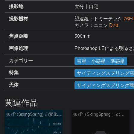
撮影地
大分市自宅
撮影機材
望遠鏡：トミーテック
76E
カメラ：ニコン
D70
焦点距離
500mm
画像処理
Photoshop LEによる明る
カテゴリー
彗星・小惑星・準惑星
特集
サイディングスプリング彗星（
天体
サイディングスプリング
関連作品
487P (SidingSpring) の変化
487P（SidingSpring ）の変化