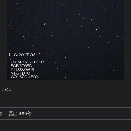
した。
5秒
露出 480秒