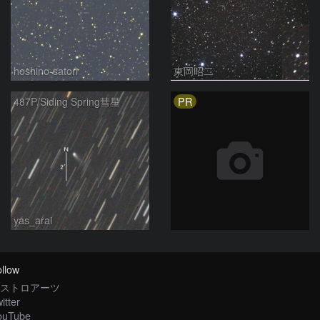
hoshino-satori
東岡昭二
PR
487P/Siding Spring彗星
yas_arai
llow
ストロアーツ
itter
ouTube