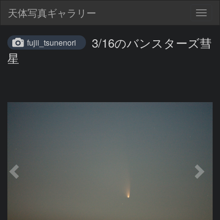
天体写真ギャラリー
Togg
navig
3/16のバンスターズ彗
fujii_tsunenori
星