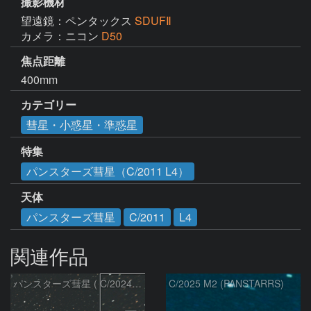
撮影機材
望遠鏡：ペンタックス
SDUFⅡ
カメラ：ニコン
D50
焦点距離
400mm
カテゴリー
彗星・小惑星・準惑星
特集
パンスターズ彗星（C/2011 L4）
天体
パンスターズ彗星
C/2011
L4
関連作品
パンスターズ彗星 ( C/2024R4 )：2026/07/27
C/2025 M2 (PANSTARRS)