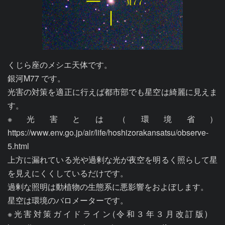
くじら座のメシエ天体です。

銀河M77 です。

光害の対策を適正に行えば都市部でも星空は綺麗に見えま
す。

※光害とは（環境省）
https://www.env.go.jp/air/life/hoshizorakansatsu/observe-
5.html

上方に漏れている光や過剰な光が夜空を明るく照らして星
を見えにくくしているだけです。

過剰な照明は動植物の生態系に悪影響をおよぼします。

星空は環境のバロメーターです。

※光害対策ガイドライン(令和３年３月改訂版)　