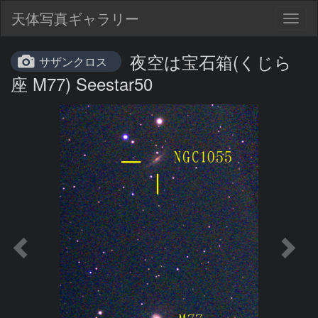
天体写真ギャラリー
Togg
navig
夜空は宝石箱(くじら
サザンクロス
座 M77) Seestar50