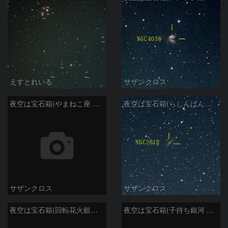
えすとれいる
サザンクロス
夜空は宝石箱(やまねこ座 NGC2683) Seestar50
夜空は宝石箱(らしんばん座 NGC2613) Seestar50
サザンクロス
サザンクロス
夜空は宝石箱(回転花火銀河 M101) Seestar50
夜空は宝石箱(子持ち銀河 M51) Seestar50