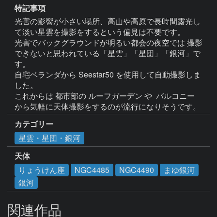
特記事項
光害の影響が小さい場所、高山や高原で長時間露光し
て淡い星雲を撮影をするという偏見は不要です。

光害でバックグラウンドが明るい都会の夜空では 撮影
できないと思われている「星雲」「星団」「銀河」で
す。

自宅ベランダから Seestar50 を使用して自動撮影しま
した。

これからは 都市部の ルーフガーデン や  バルコニー 
カテゴリー
星雲・星団・銀河
天体
りょうけん座
NGC4485
NGC4490
まゆ銀河
銀河
関連作品