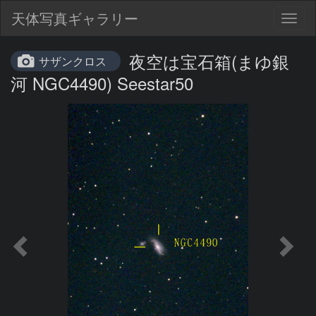
天体写真ギャラリー
Togg
navig
夜空は宝石箱(まゆ銀
サザンクロス
河 NGC4490) Seestar50