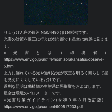
りょうけん座の銀河 NGC4490 (まゆ銀河)です。

光害の対策を適正に行えば都市部でも星空は綺麗に見えま
す。

※光害とは（環境省）
https://www.env.go.jp/air/life/hoshizorakansatsu/observe-
5.html

上方に漏れている光や過剰な光が夜空を明るく照らして星
を見えにくくしているだけです。

過剰な照明は動植物の生態系に悪影響をおよぼします。

星空は環境のバロメーターです。

※光害対策ガイドライン(令和３年３月改訂版)　
https://www.env.go.jp/content/900517233.pdf