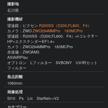
撮影地
石川県
撮影機材
望遠鏡：ビクセン
R200SS（D200,FL800、F4）
カメラ：ZWO
ZWO294MMPro 183MCPro
望遠鏡：R200SS（D200,FL800、F4）+ﾚコレクター
HP+エクステンダーEF1.4×

カメラ：ZWO294MMPro　183MCPro

赤道儀：ZWOAM3

ASIAIRPlsu

オプトロン　Lフィルター　SVBONY　UV/IRカット
焦点距離
1060mm
画像処理
SI10　Ps　Lrc　StarNet++V2　
カテゴリー