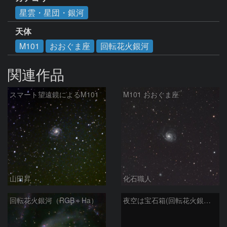
星雲・星団・銀河
天体
M101
おおぐま座
回転花火銀河
関連作品
スマート望遠鏡によるM101
M101 おおぐま座
山田昇
化石職人
回転花火銀河（RGB＋Ha）
夜空は宝石箱(回転花火銀河 M101) Seestar50