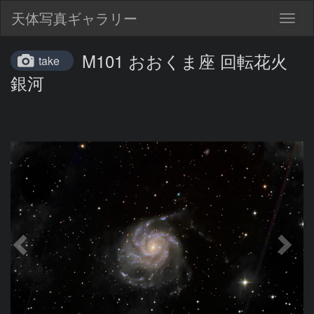
天体写真ギャラリー
Togg
navig
M101 おおくま座 回転花火
take
銀河