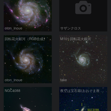
oton_inoue
サザンクロス
回転花火銀河（RGB合成）
M101 回転花火銀河
oton_inoue
take
NGC4088
夜空は宝石箱(おおぐま座 NGC3198) Seestar50