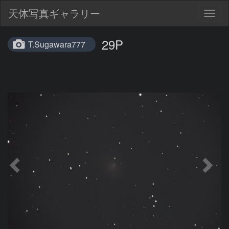
天体写真ギャラリー
Togg
navig
29P
T.Sugawara777