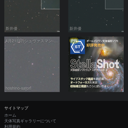
新井優
新井優
PR
4月21日のシュヴァスマン-ヴァハマン第1彗星（Schwassmann-Wachmann 1）
hoshino-satori
サイトマップ
ホーム
天体写真ギャラリーについて
利用規約