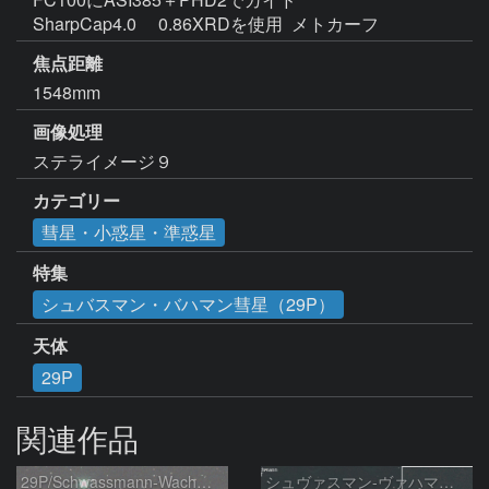
SharpCap4.0 　0.86XRDを使用  メトカーフ 
焦点距離
1548mm
画像処理
ステライメージ９ 
カテゴリー
彗星・小惑星・準惑星
特集
シュバスマン・バハマン彗星（29P）
天体
29P
関連作品
29P/Schwassmann-Wachmann
シュヴァスマン-ヴァハマン彗星 ( 29P )：2026/05/31