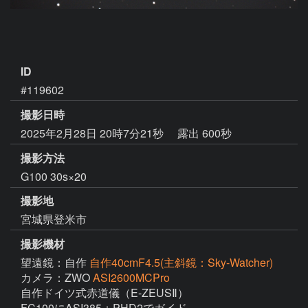
ID
#119602
撮影日時
2025年2月28日 20時7分21秒
露出 600秒
撮影方法
G100 30s×20
撮影地
宮城県登米市
撮影機材
望遠鏡：自作
自作40cmF4.5(主斜鏡：Sky-Watcher)
カメラ：ZWO
ASI2600MCPro
自作ドイツ式赤道儀（E-ZEUSⅡ）

FC100にASI385＋PHD2でガイド
