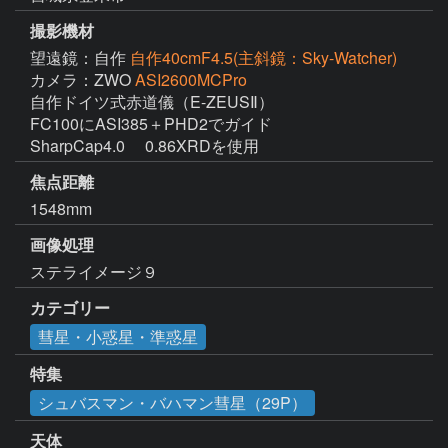
撮影機材
望遠鏡：自作
自作40cmF4.5(主斜鏡：Sky-Watcher)
カメラ：ZWO
ASI2600MCPro
自作ドイツ式赤道儀（E-ZEUSⅡ）

FC100にASI385＋PHD2でガイド

SharpCap4.0 　0.86XRDを使用
焦点距離
1548mm
画像処理
ステライメージ９ 
カテゴリー
彗星・小惑星・準惑星
特集
シュバスマン・バハマン彗星（29P）
天体