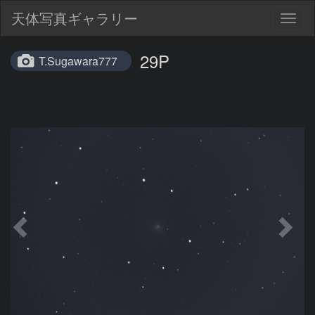
天体写真ギャラリー
Togg
navig
29P
T.Sugawara777