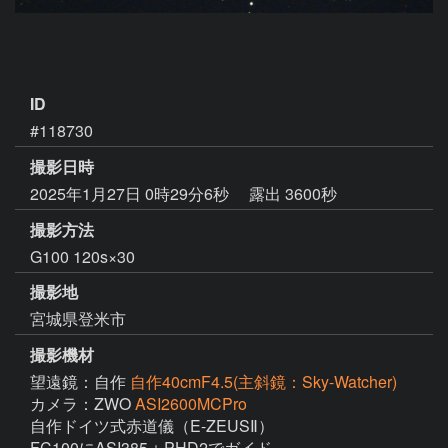
ID
#118730
撮影日時
2025年1月27日 0時29分6秒
露出 3600秒
撮影方法
G100 120s×30
撮影地
宮城県登米市
撮影機材
望遠鏡：自作
自作40cmF4.5(主斜鏡：Sky-Watcher)
カメラ：ZWO
ASI2600MCPro
自作ドイツ式赤道儀（E-ZEUSⅡ）

FC100にASI385＋PHD2でガイド
