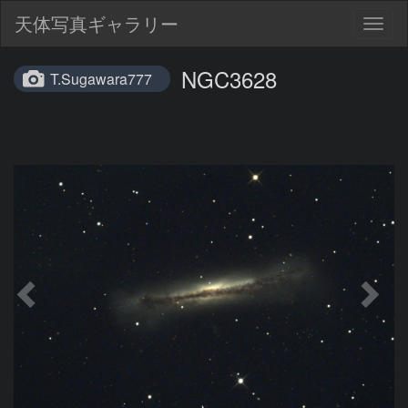
天体写真ギャラリー
Togg
navig
NGC3628
T.Sugawara777