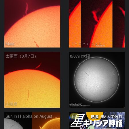
Maki
（＾０＾）コメト
太陽面（8月7日）
8/07の太陽
山田昇
ハム太
PR
Sun in H-alpha on August 7, 2026