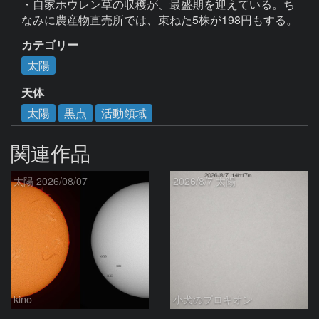
・自家ホウレン草の収穫が、最盛期を迎えている。ち
なみに農産物直売所では、束ねた5株が198円もする。
カテゴリー
太陽
天体
太陽
黒点
活動領域
関連作品
太陽 2026/08/07
2026/8/7 太陽
kino
小犬のプロキオン