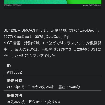
SE120L＋DMC-GH1よる、活動領域  3976( Eac/Dac  )、
3977( Cao/Cao )、3978( Dao/Cao )です。

NICT情報：活動領域3977などでMクラスフレアが数回発
生し、最大のものは、活動領域3978で31日23時6分JSTに
発生したM6.7/1Nフレアでした。
ID
#118552
撮影日時
2025年2月1日 8時58分26秒
露出 1/640秒
撮影方法
30秒×32枚・ISO1600・絞り5.0