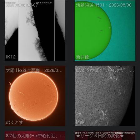
Sun 2026-08-07
活動領域 4501：2026/08/06
IKT2
新井優
太陽 Hα線全面像 2026/08/07
8/7朝の太陽(Hα中心付近、4498、4502付近)
のくとす
Maki
8/7朝の太陽(Hα中心付近、プロミネンス)
★サージ３日間の変化★