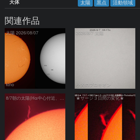
天体
太陽
黒点
活動領域
関連作品
太陽 2026/08/07
2026/8/7 太陽
kino
小犬のプロキオン
8/7朝の太陽(Hα中心付近、プロミネンス)
★サージ３日間の変化★