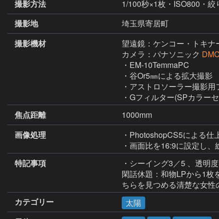
撮影方法
1/100秒×1枚・ISO800・絞
撮影地
埼玉県寄居町
撮影機材
望遠鏡：ケンコー・トキナ
カメラ：パナソニック
DMC
・EM-10TemmaPC

・谷Or5㎜による拡大撮影

・アストロソーラー撮影用フ
・Gフィルター(SPカラーセ
焦点距離
1000mm
画像処理
・PhotoshopCS5による仕
・画面比を16:9に設定し
特記事項
・シーイング3／5 、透明度3
閑話休題：和物LPから1枚
ちらを見つめる清楚な女性
カテゴリー
太陽