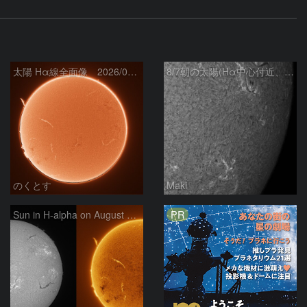
太陽 Hα線全面像 2026/08/07
8/7朝の太陽(Hα中心付近、4498、4502付近)
のくとす
Maki
PR
Sun in H-alpha on August 7, 2026