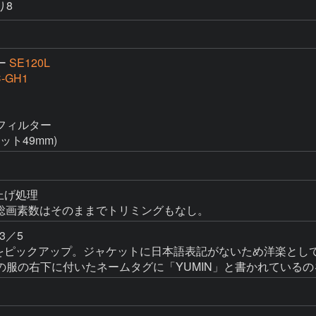
り8
ー
SE120L
-GH1
ィルター

ット49mm)
上げ処理

、総画素数はそのままでトリミングもなし。
／5

をピックアップ。ジャケットに日本語表記がないため洋楽として分
の服の右下に付いたネームタグに「YUMIN」と書かれている