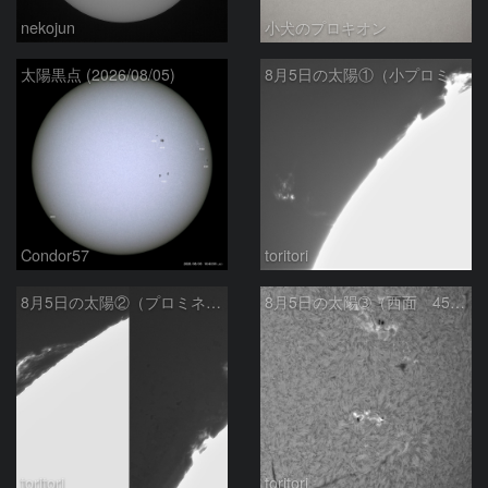
nekojun
小犬のプロキオン
太陽黒点 (2026/08/05)
8月5日の太陽①（小プロミネン噴出 ）
Condor57
toritori
8月5日の太陽②（プロミネンス北東縁 ）
8月5日の太陽➂（西面 4502 C1.7フレア ）
toritori
toritori