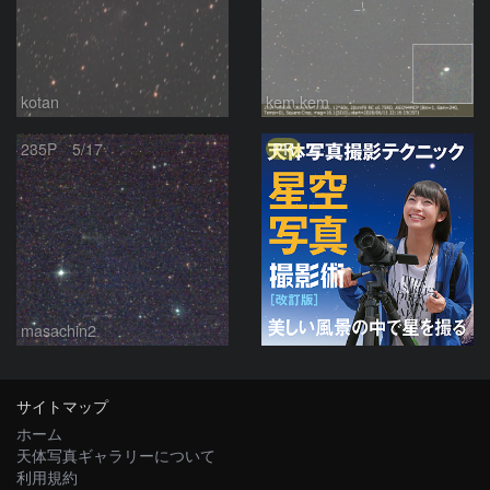
kotan
kem.kem
PR
235P 5/17
masachin2
サイトマップ
ホーム
天体写真ギャラリーについて
利用規約