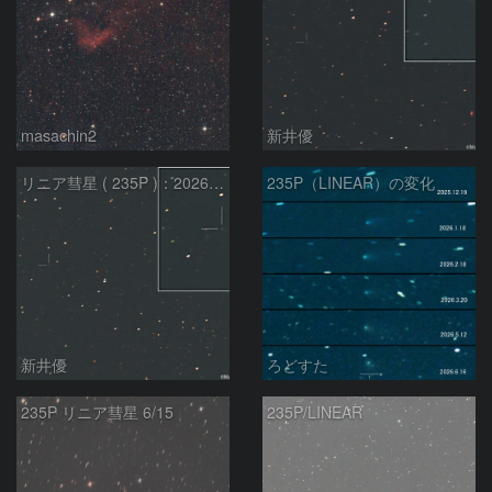
masachin2
新井優
リニア彗星 ( 235P )：2026/05/29
235P（LINEAR）の変化
新井優
ろどすた
235P リニア彗星 6/15
235P/LINEAR