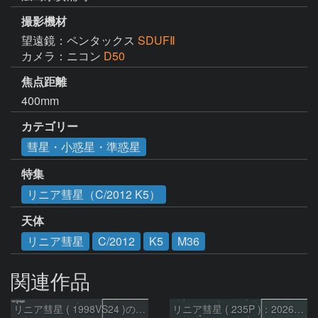
撮影機材
望遠鏡：ペンタックス
SDUFⅡ
カメラ：ニコン
D50
焦点距離
400mm
カテゴリー
彗星・小惑星・準惑星
特集
リニア彗星（C/2012 K5）
天体
リニア彗星
C/2012
K5
M36
関連作品
リニア彗星 ( 1998VS24 )の予報位置：2026/07/27
リニア彗星 ( 235P )：2026/07/09