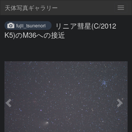
天体写真ギャラリー
Togg
navig
リニア彗星(C/2012
fujii_tsunenori
K5)のM36への接近