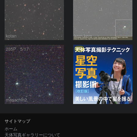
kotan
kem.kem
PR
235P 5/17
masachin2
サイトマップ
ホーム
天体写真ギャラリーについて