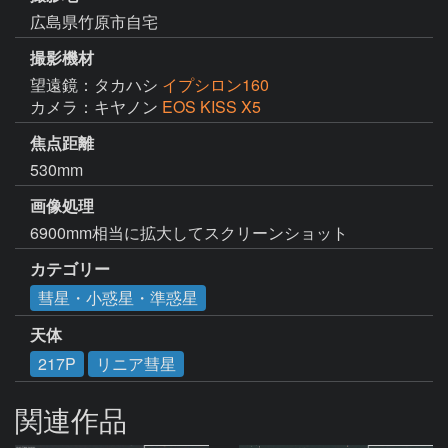
広島県竹原市自宅
撮影機材
望遠鏡：タカハシ
イプシロン160
カメラ：キヤノン
EOS KISS X5
焦点距離
530mm
画像処理
6900mm相当に拡大してスクリーンショット
カテゴリー
彗星・小惑星・準惑星
天体
217P
リニア彗星
関連作品