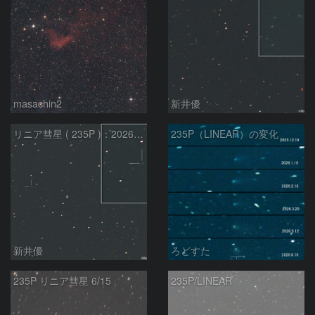
masachin2
新井優
リニア彗星 ( 235P )：2026/05/29
235P（LINEAR）の変化
新井優
ろどすた
235P リニア彗星 6/15
235P/LINEAR