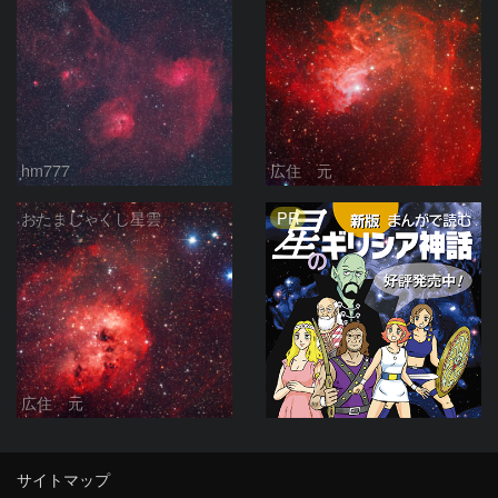
hm777
広住 元
PR
おたまじゃくし星雲
広住 元
サイトマップ