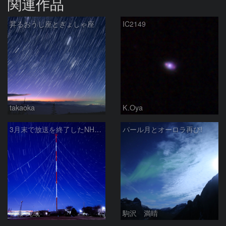
関連作品
昇るおうし座とぎょしゃ座
IC2149
takaoka
K.Oya
3月末で放送を終了したNHKラジオ第2放送の送信アンテナと星空
パール月とオーロラ再び!
佐藤 純哉
駒沢 満晴