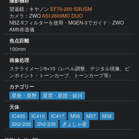
撮影機材
望遠鏡：キヤノン
EF70-200 ISⅡUSM
カメラ：ZWO
ASI 2600MC DUO
NBZ-IIフィルターを使用・MGEN-3でガイド・ZWO 
AM5赤道儀
焦点距離
100mm
画像処理
ステライメージ9+10（レベル調整、デジタル現像、ピ
ンポイント・トーンカーブ、トーンカーブ等）
カテゴリー
星座・星野
星雲・星団・銀河
天体
IC405
IC410
IC417
M36
M37
M38
Sh2-230
Sh2-235
ぎょしゃ座