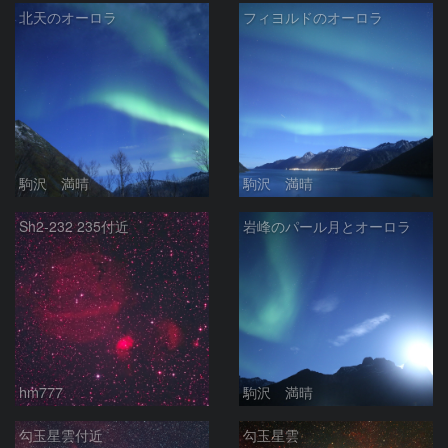
北天のオーロラ
フィヨルドのオーロラ
駒沢 満晴
駒沢 満晴
Sh2-232 235付近
岩峰のパール月とオーロラ
hm777
駒沢 満晴
勾玉星雲付近
勾玉星雲