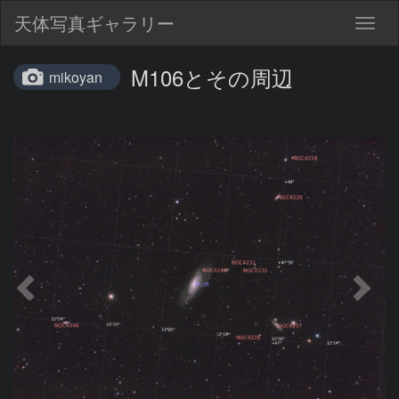
天体写真ギャラリー
Togg
navig
M106とその周辺
mikoyan