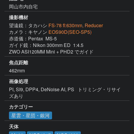
岡山市内自宅
撮影機材
望遠鏡：タカハシ
FS-78 fl:630mm, Reducer
カメラ：キヤノン
EOS90D(SEO-SP5)
赤道儀：Pentax  MS-5

ガイド鏡：Nikon 300mm ED  1:4.5

ZWO ASI120MM Mini + PHD2 でガイド
焦点距離
462mm
画像処理
PI, SI9, DPP4, DeNoise AI, PS   トリミング・リサイ
ズあり
カテゴリー
星雲・星団・銀河
天体