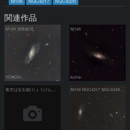
M106
NGC4217
NGC4220
関連作品
M106 渦巻銀河
M106
YONOH
kuma-
夜空は宝石箱(りょうけん座 M106) Seestar50
M106 NGC4217 NGC4248 りょうけん座