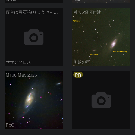
夜空は宝石箱(りょうけん座 M106) Seestar50
M106銀河付近
サザンクロス
川越の星
PR
M106 Mar. 2026
PbO