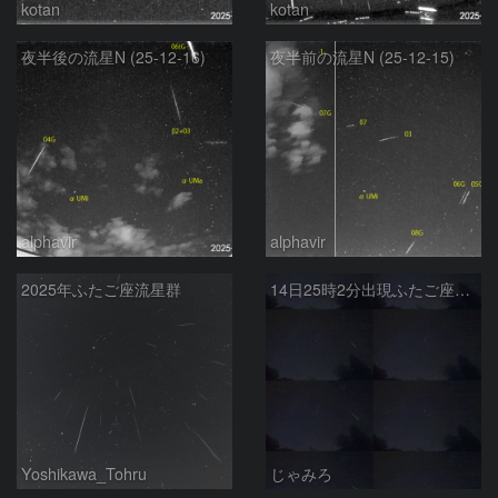
kotan
kotan
夜半後の流星N (25-12-16)
夜半前の流星N (25-12-15)
alphavir
alphavir
2025年ふたご座流星群
14日25時2分出現ふたご座群大流星(全行程)
Yoshikawa_Tohru
じゃみろ