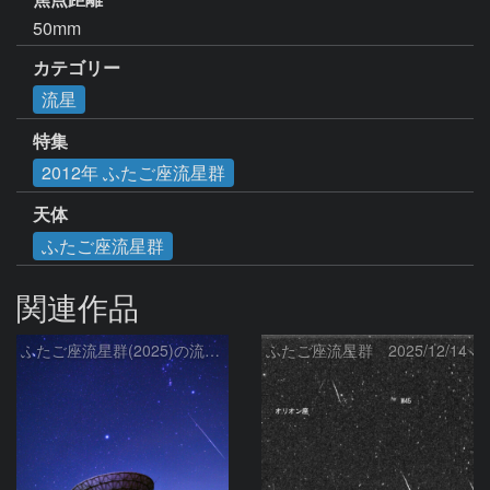
50mm
カテゴリー
流星
特集
2012年 ふたご座流星群
天体
ふたご座流星群
関連作品
ふたご座流星群(2025)の流星と冬の星座、さくら宇宙公園のパラボラアンテナ
ふたご座流星群 2025/12/14