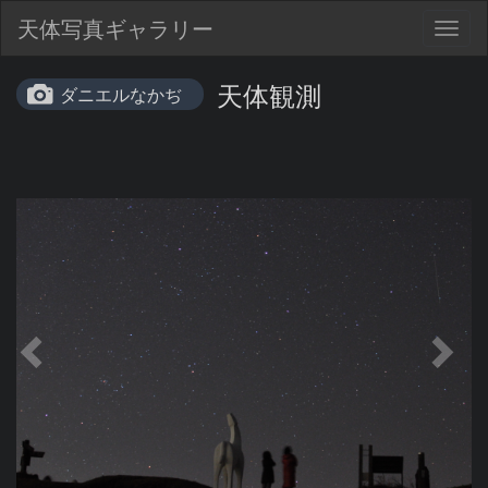
天体写真ギャラリー
Togg
navig
天体観測
ダニエルなかぢ