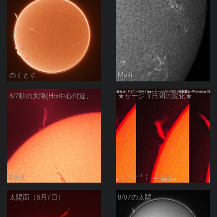
のくとす
Maki
8/7朝の太陽(Hα中心付近、プロミネンス)
★サージ３日間の変化★
Maki
（＾０＾）コメト
太陽面（8月7日）
8/07の太陽