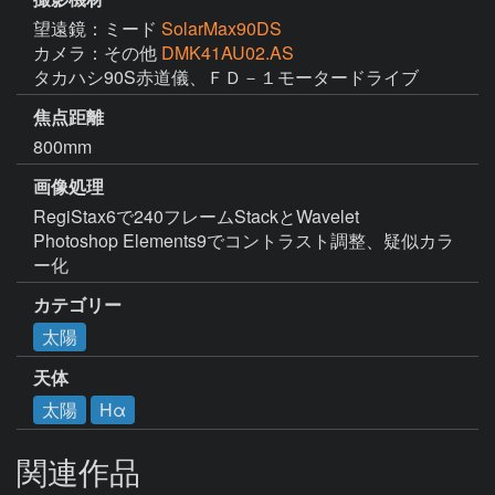
望遠鏡：ミード
SolarMax90DS
カメラ：その他
DMK41AU02.AS
タカハシ90S赤道儀、ＦＤ－１モータードライブ
焦点距離
800mm
画像処理
RegiStax6で240フレームStackとWavelet

Photoshop Elements9でコントラスト調整、疑似カラ
ー化
カテゴリー
太陽
天体
太陽
Hα
関連作品