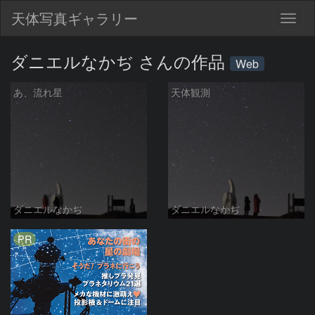
天体写真ギャラリー
Togg
navig
ダニエルなかぢ さんの作品
Web
あ、流れ星
天体観測
ダニエルなかぢ
ダニエルなかぢ
PR