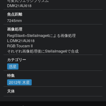
可変式ウエッジプリズム

DMK21AU618
焦点距離
7245mm
画像処理
RegiStax6+StellaImage6による画像処理

L:DMK21AU618

RGB:Toucam II

それぞれ画像処理後にStellaImage6で合成
カテゴリー
惑星
特集
2012年 木星
天体