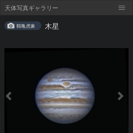
天体写真ギャラリー
Togg
navig
木星
鶴亀虎象