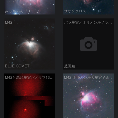
みっちゃん
サザンクロス
M42
バラ星雲とオリオン座ノラマ50mm
BLUE COMET
瓜田精一
M42と馬頭星雲パノラマ135mm
M42 オリオン座大星雲 AstroTracer Type3の威力