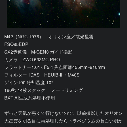
M42（NGC 1976）　オリオン座／散光星雲

FSQ85EDP

SX2赤道儀　M-GEN3 ガイド撮影

カメラ　ZWO 533MC PRO

フラットナー1.01× F5.4 焦点距離455mm=910mm

フィルター  IDAS　HEUIB-II ・M48S

ゲイン100 冷却温度-10°

180秒 14枚スタック　 ノートリミング

BXT AI生成系処理不使用

ずっと天気が悪くて行けないので、以前撮影したオリオン
大星雲を明る目に再処理したらトラペジウムの蒼白い明か