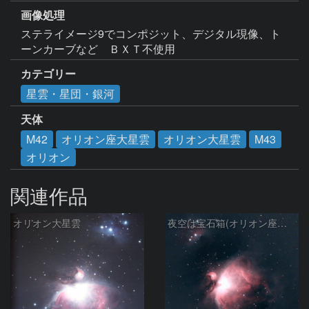
画像処理
ステライメージ9でコンポジット、デジタル現像、ト
ーンカーブなど　ＢＸＴ不使用
カテゴリー
星雲・星団・銀河
天体
M42
オリオン座大星雲
オリオン大星雲
M43
オリオン
関連作品
オリオン大星雲
夜空は宝石箱(オリオン座大星雲 M42) Seestar50