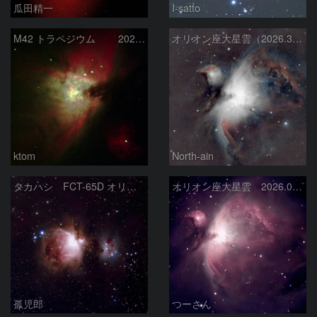
瓜田精一
I-satto
M42 トラペジウム 2026-3-14
オリオン座大星雲（2026.3.15）
ktom
North-ain
タカハシ FCT-65D オリオン大星雲
オリオン座大星雲 2026.01.13
孤児郎
つーさん