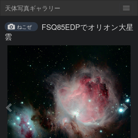
天体写真ギャラリー
Togg
navig
FSQ85EDPでオリオン大星
ねこぜ
雲