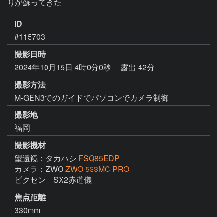
りが蘇ってきた
ID
#115703
撮影日時
2024年10月15日 4時0分0秒
露出 42分
撮影方法
M-GEN3でのガイドでパソコンでカメラ制御
撮影地
福岡
撮影機材
望遠鏡：タカハシ
FSQ85EDP
カメラ：ZWO
ZWO 533MC PRO
ビクセン　SX2赤道儀
焦点距離
330mm