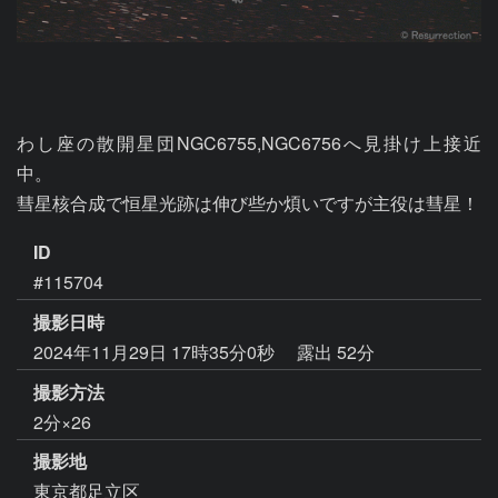
わし座の散開星団NGC6755,NGC6756へ見掛け上接近
中。

彗星核合成で恒星光跡は伸び些か煩いですが主役は彗星！
ID
#115704
撮影日時
2024年11月29日 17時35分0秒
露出 52分
撮影方法
2分×26
撮影地
東京都足立区