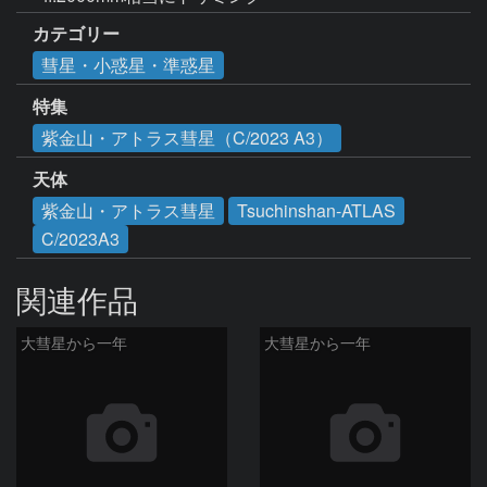
カテゴリー
彗星・小惑星・準惑星
特集
紫金山・アトラス彗星（C/2023 A3）
天体
紫金山・アトラス彗星
Tsuchinshan-ATLAS
C/2023A3
関連作品
大彗星から一年
大彗星から一年