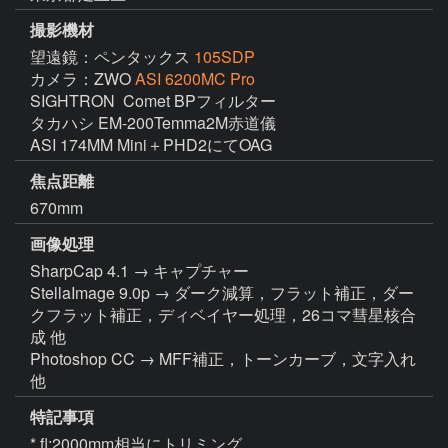
撮影機材
望遠鏡：ペンタックス
105SDP
カメラ：ZWO
ASI 6200MC Pro
SIGHTRON  Comet BPフィルター

タカハシ EM-200Temma2M赤道儀

ASI 174MM Mini＋PHD2にてOAG
焦点距離
670mm
画像処理
SharpCap 4.1 → キャプチャー

StellaImage 9.0p → ダーク減算，フラット補正，ダー
クフラット補正，ディベイヤー処理，26コマ彗星核合
成 他

Photoshop CC → MFF補正，トーンカーブ，文字入れ 
他
特記事項
* fl:2000mm相当にトリミング