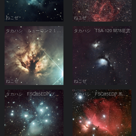
ねこぜ
ねこぜ
タカハシ ミューロン２１０ 燃える木星雲
タカハシ TSA-120 M78星雲
ねこぜ
ねこぜ
タカハシ FSQ85EDP プレアデス星団
タカハシ FSQ85EDP 馬頭星雲