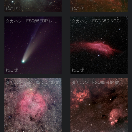
ねこぜ
ねこぜ
タカハシ FSQ85EDP レモン彗星
タカハシ FCT-65D NGC1499
ねこぜ
ねこぜ
タカハシ FCT-65D IC1396
タカハシ FSQ85EDP 彼岸花星雲と出目金星雲
ねこぜ
ねこぜ