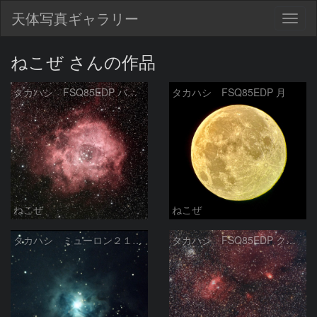
天体写真ギャラリー
Togg
navig
ねこぜ さんの作品
タカハシ FSQ85EDP バラ星雲
タカハシ FSQ85EDP 月
ねこぜ
ねこぜ
タカハシ ミューロン２１０ アイリス星雲
タカハシ FSQ85EDP クワガタ星雲