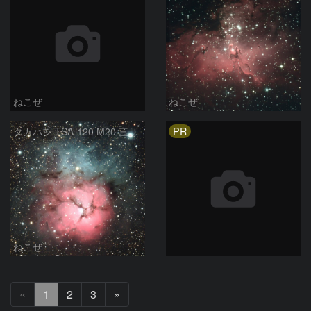
ねこぜ
ねこぜ
PR
タカハシ TSA-120 M20 三烈星雲
ねこぜ
次
«
1
2
3
»
へ