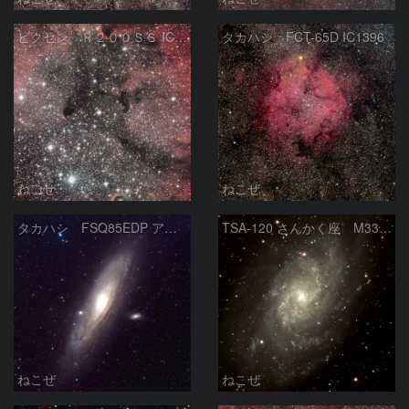
ビクセン Ｒ２００ＳＳ IC1396
タカハシ FCT-65D IC1396
ねこぜ
ねこぜ
タカハシ FSQ85EDP アンドロメダ銀河
TSA-120 さんかく座 M33銀河
ねこぜ
ねこぜ