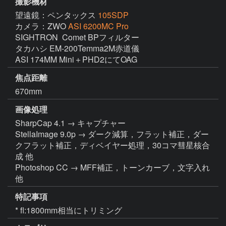
撮影機材
望遠鏡：ペンタックス
105SDP
カメラ：ZWO
ASI 6200MC Pro
SIGHTRON  Comet BPフィルター

タカハシ EM-200Temma2M赤道儀

ASI 174MM Mini＋PHD2にてOAG
焦点距離
670mm
画像処理
SharpCap 4.1 → キャプチャー

StellaImage 9.0p → ダーク減算，フラット補正，ダー
クフラット補正，ディベイヤー処理，30コマ彗星核合
成 他

Photoshop CC → MFF補正，トーンカーブ，文字入れ 
他
特記事項
* fl:1800mm相当にトリミング