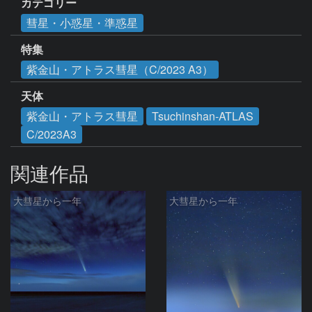
カテゴリー
彗星・小惑星・準惑星
特集
紫金山・アトラス彗星（C/2023 A3）
天体
紫金山・アトラス彗星
Tsuchinshan-ATLAS
C/2023A3
関連作品
大彗星から一年
大彗星から一年