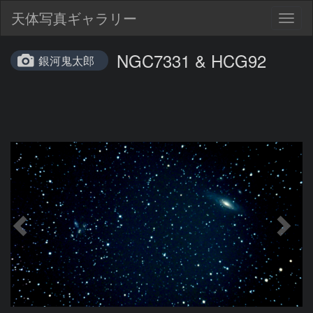
天体写真ギャラリー
Togg
navig
NGC7331 & HCG92
銀河鬼太郎