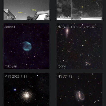
alphavir
alphavir
Jones1
NGC7331＆ステファンの五つ子
mikoyan
mono
M15 2026.7.11
NGC7479