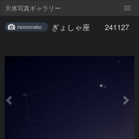
天体写真ギャラリー
Togg
navig
ぎょしゃ座 241127
momonako