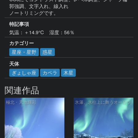
郭強調、文字入れ、線入れ

ノートリミングです。
特記事項
気温：＋14.9℃　湿度：56％
カテゴリー
星座・星野
惑星
天体
ぎょしゃ座
カペラ
木星
関連作品
極北・天地輝彩
氷瀑、氷柱上に舞うオーロラ