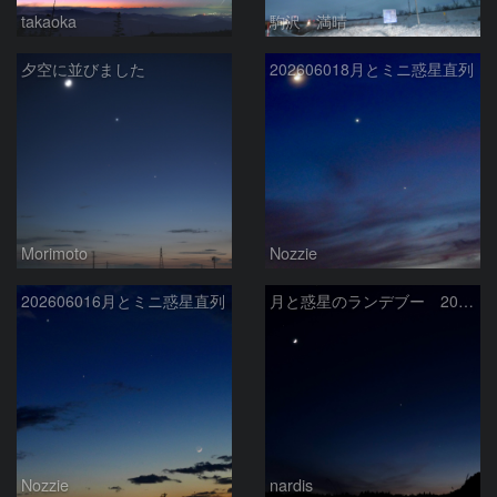
takaoka
駒沢 満晴
夕空に並びました
202606018月とミニ惑星直列
Morimoto
Nozzie
202606016月とミニ惑星直列
月と惑星のランデブー 2026/06/19
Nozzie
nardis