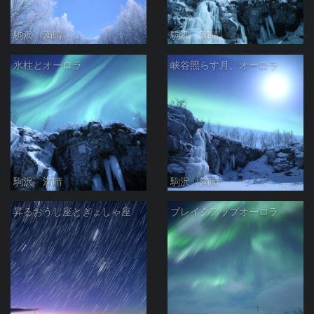
駒沢 満晴
駒沢 満晴
氷柱とオーロラ
峡谷照らす月、オーロラ
駒沢 満晴
駒沢 満晴
昇るおうし座とぎょしゃ座
ブレイクアップオーロラ