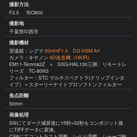
撮影方法
F2.5 ISO800
撮影地
千葉県印西市
撮影機材
望遠鏡：シグマ
50mmF1.4 DG HSM Art
カメラ：キヤノン
6D改造機（HKIR)
EM11-Temma2Z　+　SXG-HAL130三脚、リモートレ
リーズ　TC-80N3

フィルター：STC マルチスペクトラ(クリップインタ
イプ）＋スターリーナイトプロソフトンフィルター
焦点距離
50mm
画像処理
SI9にてダーク減算後に15秒×32秒をコンポジット後
にTIFFデータに変換。

CS6にてコントラスト調整、レベル調整、シャープ輪