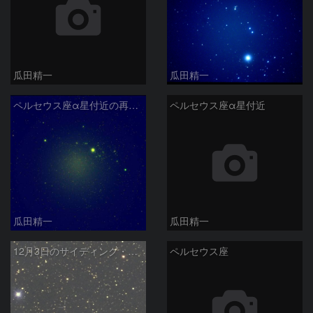
瓜田精一
瓜田精一
ペルセウス座α星付近の再補正
ペルセウス座α星付近
瓜田精一
瓜田精一
12月3日のサイディング・スプリング彗星
ペルセウス座