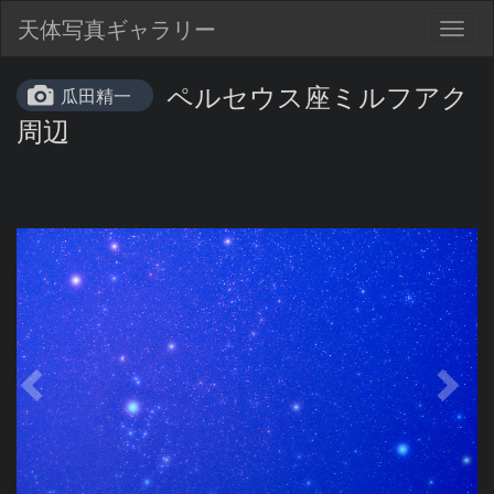
天体写真ギャラリー
Togg
navig
ペルセウス座ミルフアク
瓜田精一
周辺