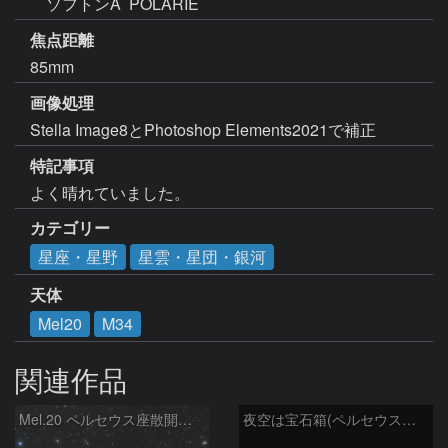
　ソフトンA  POLARIE   
焦点距離
85mm
画像処理
Stella Image8とPhotoshop Elements2021で補正
特記事項
よく晴れていました。
カテゴリー
星座・星野
星雲・星団・銀河
天体
Mel20
M34
関連作品
Mel.20 ペルセウス座散開星団
夜空は宝石箱(ペルセウス座 M34) Seestar50