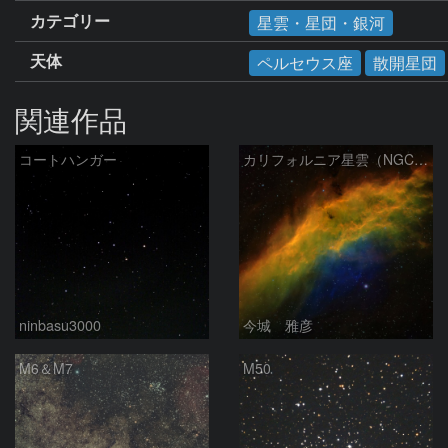
カテゴリー
星雲・星団・銀河
天体
ペルセウス座
散開星団
関連作品
コートハンガー
カリフォルニア星雲（NGC 1499）
ninbasu3000
今城 雅彦
M6＆M7
M50