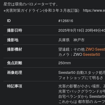
星空は環境のバロメーターです。

ID
#126616
撮影日時
2025年9月19日 20時49分4
撮影地
兵庫県 神戸市
撮影機材
望遠鏡：その他
ZWO Seest
カメラ：ZWO
Seestar50
焦点距離
250mm
画像処理
Seestar50 自動スタック処
特記事項
光害の影響が小さい場所、
光害でバックグラウンドが
自宅ベランダから Seesta