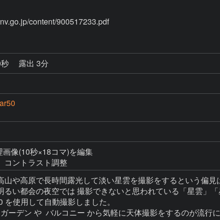
0秒
露出 3分
ar50
理画像(10秒×18コマ)を編集

高山や高原で長時間露光して淡い星雲を撮影をするという偏見は
明るい都会の夜空では 撮影できないと思われている「星雲」「
r50 を使用して自動撮影しました。
