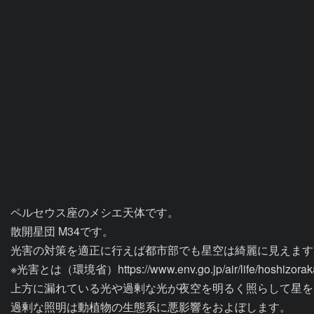
ペルセウス座のメシエ天体です。

散開星団 M34です。

光害の対策を適正に行えば都市部でも星空は綺麗に見えます。
※光害とは（環境省）https://www.env.go.jp/air/life/hoshizorakan
上方に漏れている光や過剰な光が夜空を明るく照らして星を
過剰な照明は動植物の生態系に悪影響をおよぼします。
