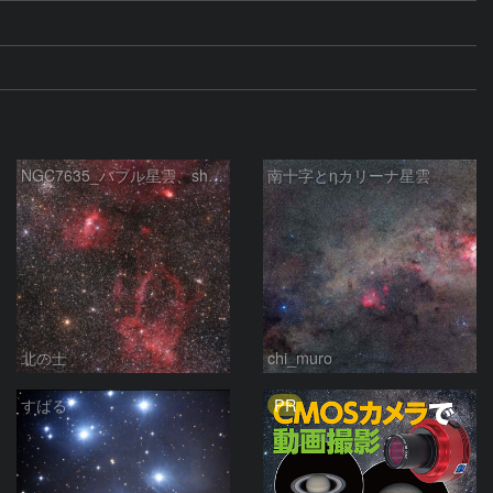
NGC7635_バブル星雲、sh2-157_くわがた星雲
南十字とηカリーナ星雲
北の士
chi_muro
PR
すばる