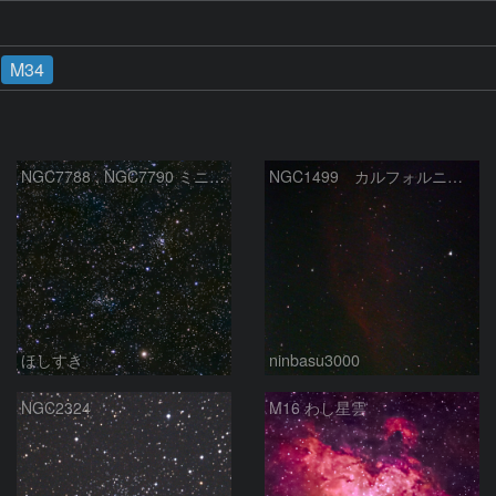
M34
NGC7788 , NGC7790 ミニ二重星団
NGC1499 カルフォルニア星雲
ほしすき
ninbasu3000
NGC2324
M16 わし星雲