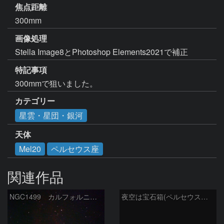
焦点距離
300mm
画像処理
Stella Image8とPhotoshop Elements2021で補正
特記事項
300mmで狙いました。
カテゴリー
星雲・星団・銀河
天体
Mel20
ペルセウス座
関連作品
NGC1499 カルフォルニア星雲
夜空は宝石箱(ペルセウス座 NGC1491) Seestar50