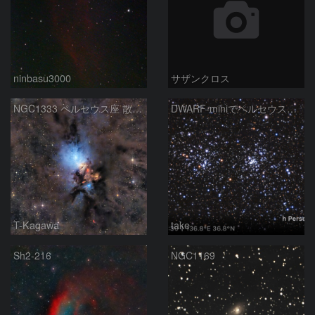
ninbasu3000
サザンクロス
NGC1333 ペルセウス座 散光星雲
DWARF-miniでペルセウス座の二重星団
T-Kagawa
take
Sh2-216
NGC1169