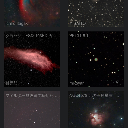
Ichiro Itagaki
Y-SAITO
タカハシ FSQ-106ED カリフォルニア星雲
PK131-5.1
孤児郎
mikoyan
フィルター無改造で写せたカリフォルニア星雲
NGC1579 北の三列星雲 ペルセウス座