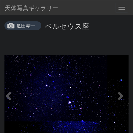
天体写真ギャラリー
Togg
navig
ペルセウス座
瓜田精一